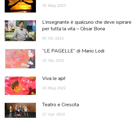
30
Mag
2023
L’insegnante è qualcuno che deve ispirare
per tutta la vita – Cèsar Bona
05
Ott
2022
“LE PAGELLE” di Mario Lodi
15
Giu
2022
Viva le api!
19
Mag
2022
Teatro e Crescita
27
Apr
2022