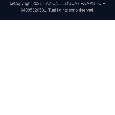
@Copyright 2021 – AZIONE EDUCATIVA APS - C.F.
94085320581. Tutti i diritti sono riservati.
Utilizziamo i cookie sul nostro sito Web per offrirti l'esperienza
più pertinente ricordando le tue preferenze e le visite ripetute.
Cliccando su “Accetta tutto” acconsenti all'uso di TUTTI i
cookie. Tuttavia, puoi visitare "Impostazioni cookie" per fornire
un consenso controllato.
Cookie Settings
Accetta tutto
CHIUDI
Panoramica sulla privacy
Questo sito utilizza i cookie per migliorare la tua esperienza
durante la navigazione nel sito. Di questi, i cookie classificati