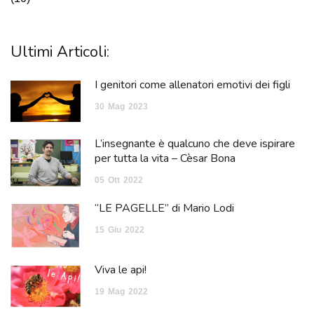
Ultimi Articoli:
I genitori come allenatori emotivi dei figli
30
Mag
2023
L’insegnante è qualcuno che deve ispirare
per tutta la vita – Cèsar Bona
05
Ott
2022
“LE PAGELLE” di Mario Lodi
15
Giu
2022
Viva le api!
19
Mag
2022