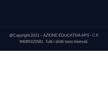
@Copyright 2021 – AZIONE EDUCATIVA APS - C.F.
94085320581. Tutti i diritti sono riservati.
Utilizziamo i cookie sul nostro sito Web per offrirti l'esperienza
più pertinente ricordando le tue preferenze e le visite ripetute.
Cliccando su “Accetta tutto” acconsenti all'uso di TUTTI i
cookie. Tuttavia, puoi visitare "Impostazioni cookie" per fornire
un consenso controllato.
Cookie Settings
Accetta tutto