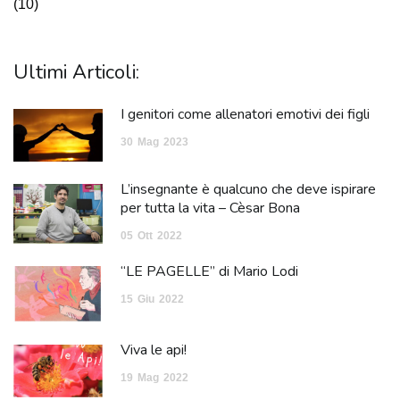
(10)
Ultimi Articoli:
I genitori come allenatori emotivi dei figli
30
Mag
2023
L’insegnante è qualcuno che deve ispirare
per tutta la vita – Cèsar Bona
05
Ott
2022
“LE PAGELLE” di Mario Lodi
15
Giu
2022
Viva le api!
19
Mag
2022