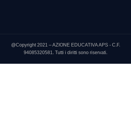
@Copyright 2021 – AZIONE EDUCATIVA APS - C.F.
94085320581. Tutti i diritti sono riservati.
Utilizziamo i cookie sul nostro sito Web per offrirti l'esperienza
più pertinente ricordando le tue preferenze e le visite ripetute.
Cliccando su “Accetta tutto” acconsenti all'uso di TUTTI i
cookie. Tuttavia, puoi visitare "Impostazioni cookie" per fornire
un consenso controllato.
Cookie Settings
Accetta tutto