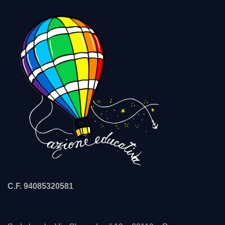
C.F. 94085320581