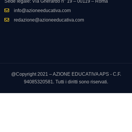
Sede legale: Via Gherardo n° 19 – 00119 – Roma
info@azioneeducativa.com
redazione@azioneeducativa.com
@Copyright 2021 – AZIONE EDUCATIVA APS - C.F.
94085320581. Tutti i diritti sono riservati.
Utilizziamo i cookie sul nostro sito Web per offrirti l'esperienza
più pertinente ricordando le tue preferenze e le visite ripetute.
Cliccando su “Accetta tutto” acconsenti all'uso di TUTTI i
cookie. Tuttavia, puoi visitare "Impostazioni cookie" per fornire
un consenso controllato.