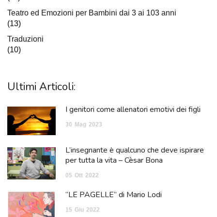
Teatro ed Emozioni per Bambini dai 3 ai 103 anni
(13)
Traduzioni
(10)
Ultimi Articoli:
I genitori come allenatori emotivi dei figli
30
Mag
2023
L’insegnante è qualcuno che deve ispirare
per tutta la vita – Cèsar Bona
05
Ott
2022
“LE PAGELLE” di Mario Lodi
15
Giu
2022