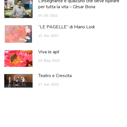
L’insegnante è qualcuno che deve ispirare
per tutta la vita – Cèsar Bona
05
Ott
2022
“LE PAGELLE” di Mario Lodi
15
Giu
2022
Viva le api!
19
Mag
2022
Teatro e Crescita
27
Apr
2022