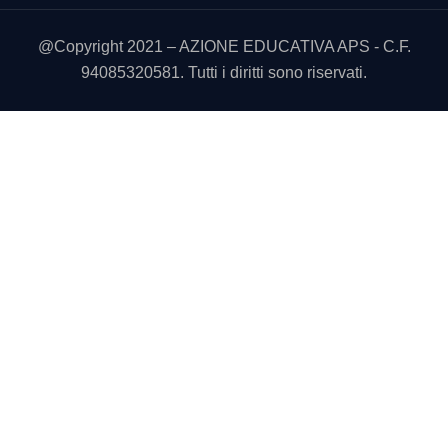
@Copyright 2021 – AZIONE EDUCATIVA APS - C.F.
94085320581. Tutti i diritti sono riservati.
Utilizziamo i cookie sul nostro sito Web per offrirti l'esperienza
più pertinente ricordando le tue preferenze e le visite ripetute.
Cliccando su “Accetta tutto” acconsenti all'uso di TUTTI i
cookie. Tuttavia, puoi visitare "Impostazioni cookie" per fornire
un consenso controllato.
Cookie Settings
Accetta tutto
CHIUDI
Panoramica sulla privacy
Questo sito utilizza i cookie per migliorare la tua esperienza