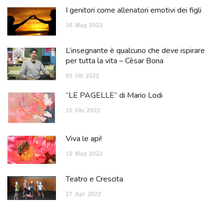
I genitori come allenatori emotivi dei figli
30
Mag
2023
L’insegnante è qualcuno che deve ispirare
per tutta la vita – Cèsar Bona
05
Ott
2022
“LE PAGELLE” di Mario Lodi
15
Giu
2022
Viva le api!
19
Mag
2022
Teatro e Crescita
27
Apr
2022