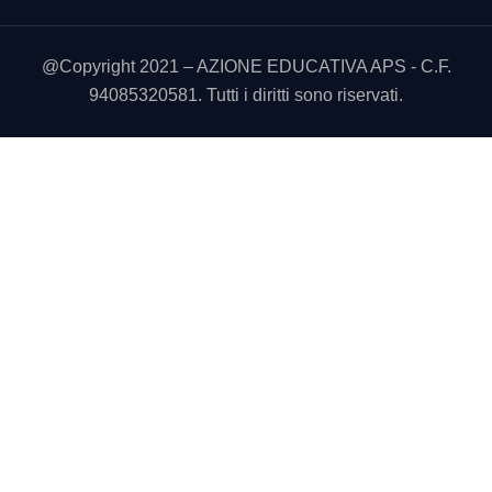
@Copyright 2021 – AZIONE EDUCATIVA APS - C.F.
94085320581. Tutti i diritti sono riservati.
Utilizziamo i cookie sul nostro sito Web per offrirti l'esperienza
più pertinente ricordando le tue preferenze e le visite ripetute.
Cliccando su “Accetta tutto” acconsenti all'uso di TUTTI i
cookie. Tuttavia, puoi visitare "Impostazioni cookie" per fornire
un consenso controllato.
Cookie Settings
Accetta tutto
CHIUDI
Panoramica sulla privacy