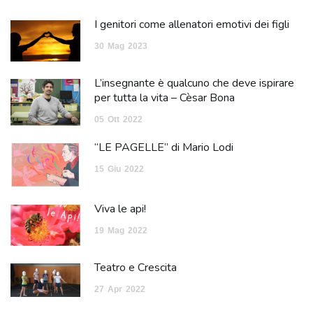
I genitori come allenatori emotivi dei figli
30
Mag
2023
L’insegnante è qualcuno che deve ispirare
per tutta la vita – Cèsar Bona
05
Ott
2022
“LE PAGELLE” di Mario Lodi
15
Giu
2022
Viva le api!
19
Mag
2022
Teatro e Crescita
27
Apr
2022