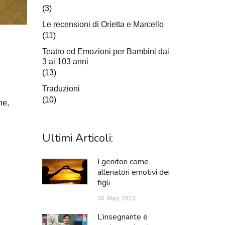
(3)
Le recensioni di Orietta e Marcello
(11)
Teatro ed Emozioni per Bambini dai
3 ai 103 anni
(13)
Traduzioni
(10)
ne,
Ultimi Articoli:
I genitori come
allenatori emotivi dei
figli
30
Mag
2023
L’insegnante è