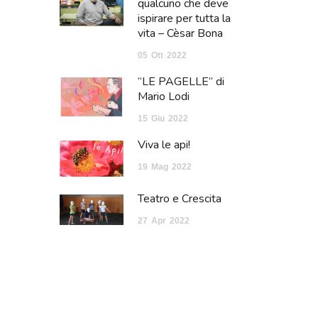
qualcuno che deve
ispirare per tutta la
vita – Cèsar Bona
05
Ott
2022
“LE PAGELLE” di
Mario Lodi
15
Giu
2022
Viva le api!
19
Mag
2022
Teatro e Crescita
27
Apr
2022