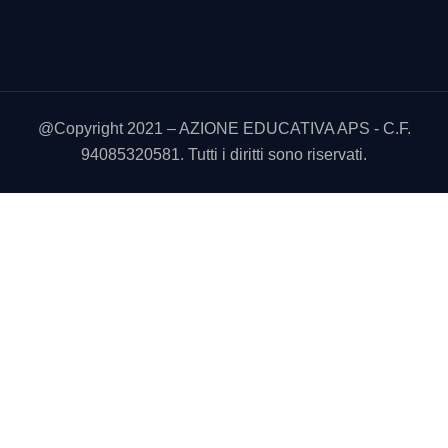
@Copyright 2021 – AZIONE EDUCATIVA APS - C.F.
94085320581. Tutti i diritti sono riservati.
Utilizziamo i cookie sul nostro sito Web per offrirti l'esperienza
più pertinente ricordando le tue preferenze e le visite ripetute.
Cliccando su “Accetta tutto” acconsenti all'uso di TUTTI i
cookie. Tuttavia, puoi visitare "Impostazioni cookie" per fornire
un consenso controllato.
Cookie Settings
Accetta tutto
CHIUDI