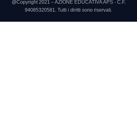
@Copyright 2021 – AZIONE EDUCATIVA APS - C.F.
94085320581. Tutti i diritti sono riservati.
Utilizziamo i cookie sul nostro sito Web per offrirti l'esperienza
più pertinente ricordando le tue preferenze e le visite ripetute.
Cliccando su “Accetta tutto” acconsenti all'uso di TUTTI i
cookie. Tuttavia, puoi visitare "Impostazioni cookie" per fornire
un consenso controllato.
Cookie Settings
Accetta tutto
CHIUDI
Panoramica sulla privacy
Questo sito utilizza i cookie per migliorare la tua esperienza
durante la navigazione nel sito. Di questi, i cookie classificati