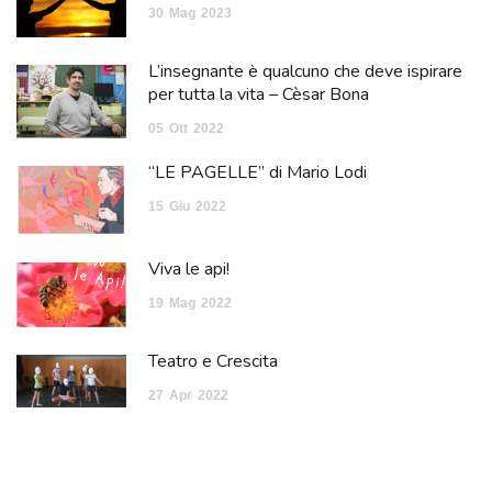
30
Mag
2023
L’insegnante è qualcuno che deve ispirare
per tutta la vita – Cèsar Bona
05
Ott
2022
“LE PAGELLE” di Mario Lodi
15
Giu
2022
Viva le api!
19
Mag
2022
Teatro e Crescita
27
Apr
2022