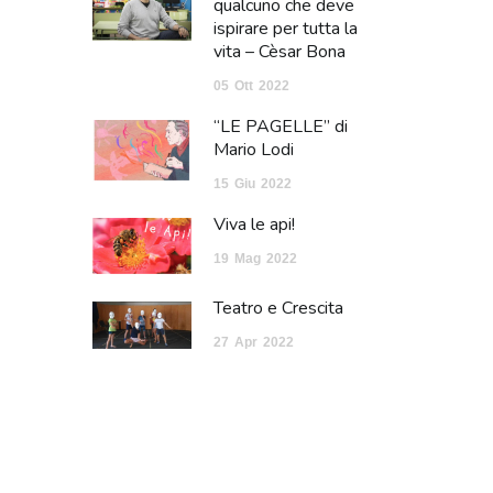
qualcuno che deve
ispirare per tutta la
vita – Cèsar Bona
05
Ott
2022
“LE PAGELLE” di
Mario Lodi
15
Giu
2022
Viva le api!
19
Mag
2022
Teatro e Crescita
27
Apr
2022