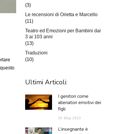
(3)
Le recensioni di Orietta e Marcello
(11)
Teatro ed Emozioni per Bambini dai
3 ai 103 anni
(13)
Traduzioni
(10)
rtare
 questo
Ultimi Articoli:
I genitori come
allenatori emotivi dei
figli
30
Mag
2023
L’insegnante è