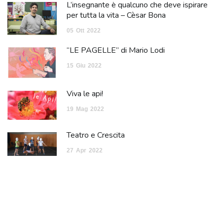
L’insegnante è qualcuno che deve ispirare
per tutta la vita – Cèsar Bona
05
Ott
2022
“LE PAGELLE” di Mario Lodi
15
Giu
2022
Viva le api!
19
Mag
2022
Teatro e Crescita
27
Apr
2022