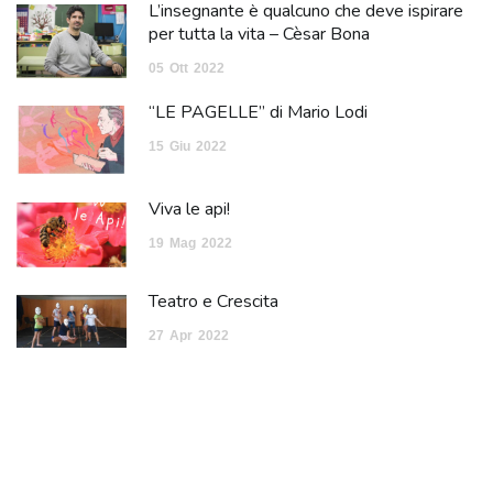
L’insegnante è qualcuno che deve ispirare
per tutta la vita – Cèsar Bona
05
Ott
2022
“LE PAGELLE” di Mario Lodi
15
Giu
2022
Viva le api!
19
Mag
2022
Teatro e Crescita
27
Apr
2022