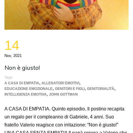
14
Nov, 2021
Non è giusto!
Tags
,
,
A CASA DI EMPATIA
ALLENATORI EMOTIVI
,
,
,
EDUCAZIONE EMOZIONALE
GENITORI E FIGLI
GENITORIALITÀ
,
INTELLIGENZA EMOTIVA
JOHN GOTTMAN
A CASA DI EMPATIA. Quinto episodio. Il postino recapita
un regalo per il compleanno di Gabriele, 4 anni. Suo
fratello Valerio reagisce con irritazione: “Non è giusto!”
UNA CASA SENZA EMPATIA Il papà spiega a Valerio che,