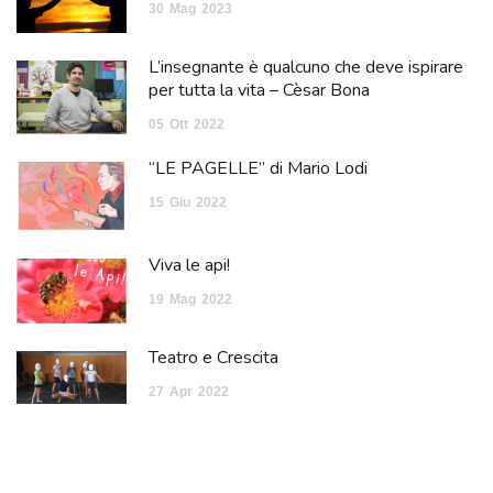
30
Mag
2023
L’insegnante è qualcuno che deve ispirare
per tutta la vita – Cèsar Bona
05
Ott
2022
“LE PAGELLE” di Mario Lodi
15
Giu
2022
Viva le api!
19
Mag
2022
Teatro e Crescita
27
Apr
2022